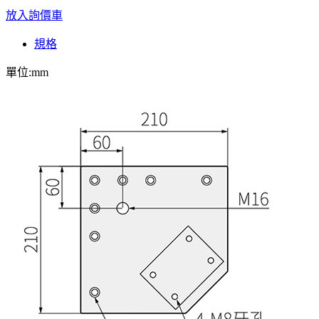
放入詢價車
規格
單位:mm