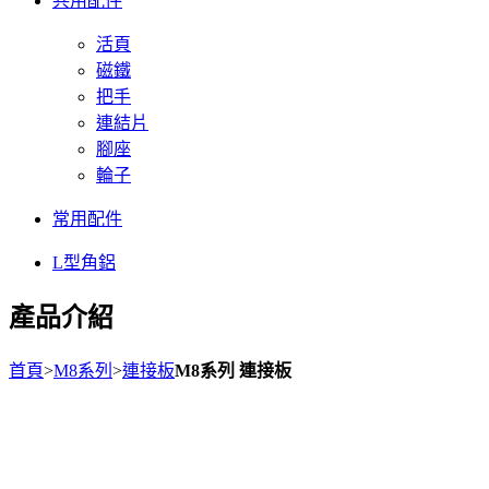
共用配件
活頁
磁鐵
把手
連結片
腳座
輪子
常用配件
L型角鋁
產品介紹
首頁
>
M8系列
>
連接板
M8系列 連接板