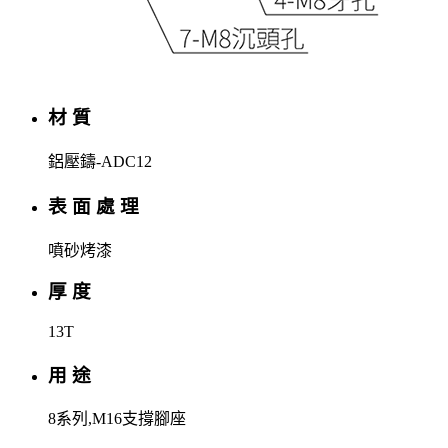
材 質
鋁壓鑄-ADC12
表 面 處 理
噴砂烤漆
厚 度
13T
用 途
8系列,M16支撐腳座