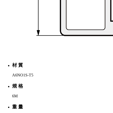
材 質
A6NO1S-T5
規 格
6M
重 量