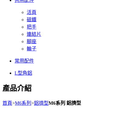
共用配件
活頁
磁鐵
把手
連結片
腳座
輪子
常用配件
L型角鋁
產品介紹
首頁
>
M6系列
>
鋁擠型
M6系列 鋁擠型